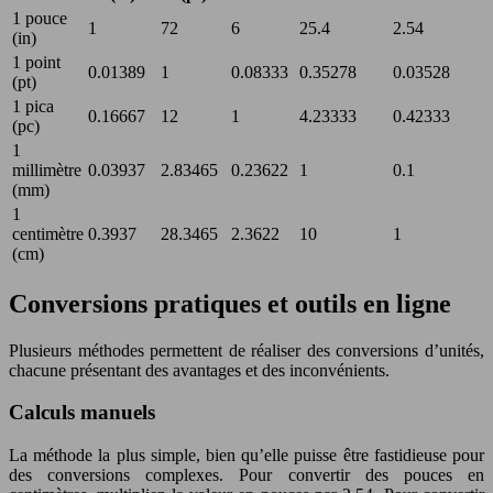
1 pouce
1
72
6
25.4
2.54
(in)
1 point
0.01389
1
0.08333
0.35278
0.03528
(pt)
1 pica
0.16667
12
1
4.23333
0.42333
(pc)
1
millimètre
0.03937
2.83465
0.23622
1
0.1
(mm)
1
centimètre
0.3937
28.3465
2.3622
10
1
(cm)
Conversions pratiques et outils en ligne
Plusieurs méthodes permettent de réaliser des conversions d’unités,
chacune présentant des avantages et des inconvénients.
Calculs manuels
La méthode la plus simple, bien qu’elle puisse être fastidieuse pour
des conversions complexes. Pour convertir des pouces en