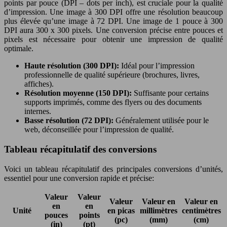
points par pouce (DPI – dots per inch), est cruciale pour la qualité
d’impression. Une image à 300 DPI offre une résolution beaucoup
plus élevée qu’une image à 72 DPI. Une image de 1 pouce à 300
DPI aura 300 x 300 pixels. Une conversion précise entre pouces et
pixels est nécessaire pour obtenir une impression de qualité
optimale.
Haute résolution (300 DPI):
Idéal pour l’impression
professionnelle de qualité supérieure (brochures, livres,
affiches).
Résolution moyenne (150 DPI):
Suffisante pour certains
supports imprimés, comme des flyers ou des documents
internes.
Basse résolution (72 DPI):
Généralement utilisée pour le
web, déconseillée pour l’impression de qualité.
Tableau récapitulatif des conversions
Voici un tableau récapitulatif des principales conversions d’unités,
essentiel pour une conversion rapide et précise:
Valeur
Valeur
Valeur
Valeur en
Valeur en
en
en
Unité
en picas
millimètres
centimètres
pouces
points
(pc)
(mm)
(cm)
(in)
(pt)