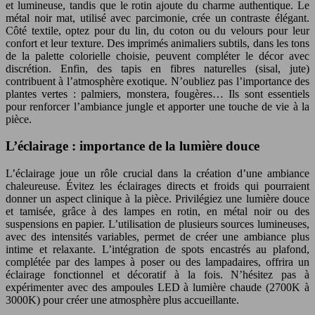
et lumineuse, tandis que le rotin ajoute du charme authentique. Le
métal noir mat, utilisé avec parcimonie, crée un contraste élégant.
Côté textile, optez pour du lin, du coton ou du velours pour leur
confort et leur texture. Des imprimés animaliers subtils, dans les tons
de la palette colorielle choisie, peuvent compléter le décor avec
discrétion. Enfin, des tapis en fibres naturelles (sisal, jute)
contribuent à l’atmosphère exotique. N’oubliez pas l’importance des
plantes vertes : palmiers, monstera, fougères… Ils sont essentiels
pour renforcer l’ambiance jungle et apporter une touche de vie à la
pièce.
L’éclairage : importance de la lumière douce
L’éclairage joue un rôle crucial dans la création d’une ambiance
chaleureuse. Évitez les éclairages directs et froids qui pourraient
donner un aspect clinique à la pièce. Privilégiez une lumière douce
et tamisée, grâce à des lampes en rotin, en métal noir ou des
suspensions en papier. L’utilisation de plusieurs sources lumineuses,
avec des intensités variables, permet de créer une ambiance plus
intime et relaxante. L’intégration de spots encastrés au plafond,
complétée par des lampes à poser ou des lampadaires, offrira un
éclairage fonctionnel et décoratif à la fois. N’hésitez pas à
expérimenter avec des ampoules LED à lumière chaude (2700K à
3000K) pour créer une atmosphère plus accueillante.