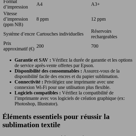
Format
A4
A3+
d’impression
Vitesse
d’impression
8 ppm
12 ppm
(ppm NB)
Réservoirs
Système d’encre
Cartouches individuelles
rechargeables
Prix
200
700
approximatif (€)
Garantie et SAV :
Vérifiez la durée de garantie et les options
de service après-vente offertes par Epson.
Disponibilité des consommables :
Assurez-vous de la
disponibilité facile des encres et du papier sublimation.
Connectivité :
Privilégiez une imprimante avec une
connexion Wi-Fi pour une utilisation plus flexible.
Logiciels compatibles :
Vérifiez la compatibilité de
l’imprimante avec vos logiciels de création graphique (ex:
Photoshop, Illustrator).
Éléments essentiels pour réussir la
sublimation textile